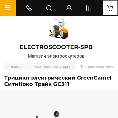
ELECTROSCOOTER-SPB
Магазин электроскутеров
Главная
Все электроскутеры
Трицикл электрическ
Трицикл электрический GreenCamel
СитиКоко Трайк GC311